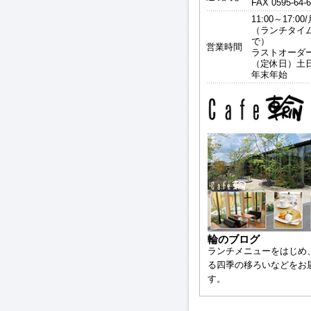
FAX 0595-64-
11:00～17:0
（ランチタイムは
で）
営業時間
ラストオーダー 
（定休日）土
年末年始
輪のブログ
ランチメニューをはじめ
る四季の移ろいなどをお
す。