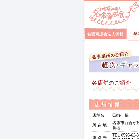
各店舗のご紹介
店舗名
Cafe 輪
名張市百合が丘
所 在 地
番地
TEL 0595-62-
連 絡 先