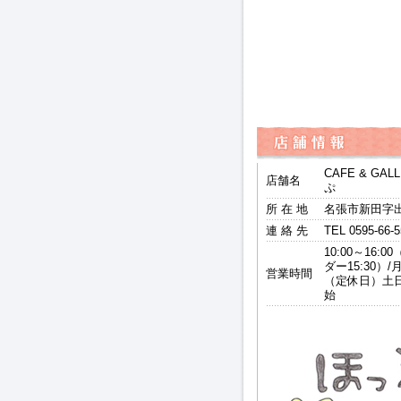
CAFE & GA
店舗名
ぷ
所 在 地
名張市新田字出山
連 絡 先
TEL 0595-66-
10:00～16:
ダー15:30）/
営業時間
（定休日）土
始