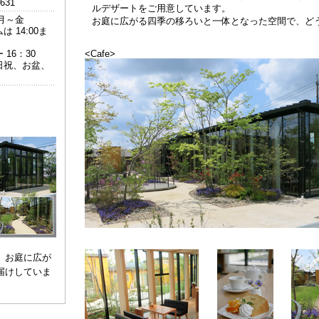
6631
ルデザートをご用意しています。
0/月～金
お庭に広がる四季の移ろいと一体となった空間で、ど
 14:00ま
16：30
<Cafe>
日祝、お盆、
、お庭に広が
届けしていま