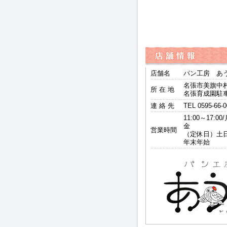
店舗名
パン工房 あ
名張市美旗中
所 在 地
名張育成園駐
連 絡 先
TEL 0595-66-
11:00～17:0
金
営業時間
（定休日）土
年末年始