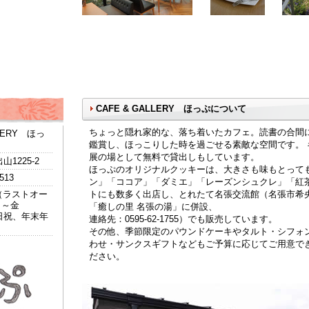
CAFE & GALLERY ほっぷについて
ちょっと隠れ家的な、落ち着いたカフェ。読書の合間
LLERY ほっ
鑑賞し、ほっこりした時を過ごせる素敵な空間です。 
展の場として無料で貸出しもしています。
1225-2
ほっぷのオリジナルクッキーは、大きさも味もとって
5513
ン」「ココア」「ダミエ」「レーズンシュクレ」「紅
00（ラストオー
トにも数多く出店し、とれたて名張交流館（名張市希央
月～金
「癒しの里 名張の湯」に併設、
日祝、年末年
連絡先：0595-62-1755）でも販売しています。
その他、季節限定のパウンドケーキやタルト・シフォ
わせ・サンクスギフトなどもご予算に応じてご用意で
ださい。