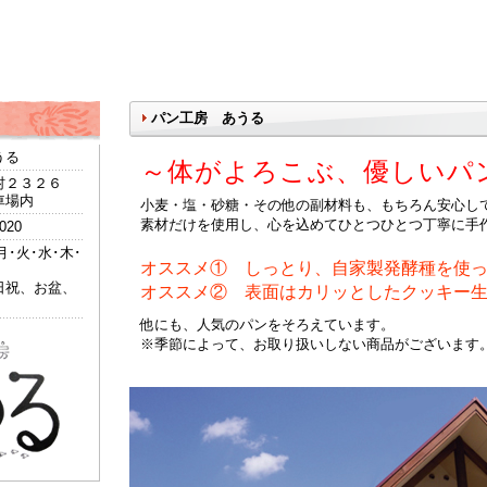
パン工房 あうる
うる
～体がよろこぶ、優しいパ
村２３２６
車場内
小麦・塩・砂糖・その他の副材料も、もちろん安心し
素材だけを使用し、心を込めてひとつひとつ丁寧に手
0020
0/月･火･水･木･
オススメ①
しっとり、自家製発酵種を使っ
日祝、お盆、
オススメ②
表面はカリッとしたクッキー生
他にも、人気のパンをそろえています。
※季節によって、お取り扱いしない商品がございます