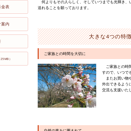
何よりもその人らしく、そしていつまでも光輝き、
料金表
送れることを願っております。
ご案内
大きな4つの特
書
ご家族との時間を大切に
.25MB）
ご家族との時
すので、いつで
またお買い物
外出できるよう
交流も支援いた
自然の恵みに囲まれて