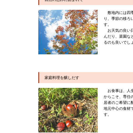
敷地内には四
り、季節の移ろ
す。
お天気の良い
んだり、菜園な
るのも良いでし
家庭料理を醸しだす
お食事は、人
からこそ、専任
居者のご希望に
地元中心の食材
す。