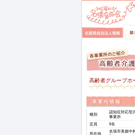
高齢者グループホ
認知症対応型
種別
事業所
定員
9名
名張市美旗中村
所在地