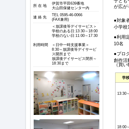
子ども
伊賀市平田639番地
所 在 地
が広が
大山田保健センター内
TEL 0595-46-0066
連 絡 先
(FAX兼用)
●対象
＜放課後等デイサービス＞
小学校
学校のある日:13:30～18:00
学校のない日:11:00～17:30
●利用
10名
利用時間
＜日中一時支援事業＞
8:30～放課後等デイサービ
●プロ
ス開所まで
放課後デイサービス閉所～
創作活
18:30まで
（買い
学
13:30
18:00