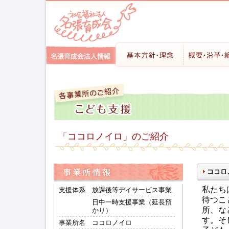
「ココロノイロ」のご紹介
ココロ
私たち
支援体系
放課後等デイサービス事業
待つこ
日中一時支援事業（延長預
所、な
かり）
す。そ
事業所名
ココロノイロ