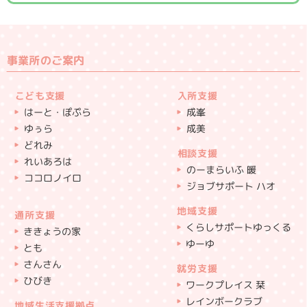
事業所のご案内
こども支援
入所支援
はーと・ぽぷら
成峯
ゆぅら
成美
どれみ
相談支援
れいあろは
のーまらいふ 暖
ココロノイロ
ジョブサポート ハオ
地域支援
通所支援
くらしサポートゆっくる
ききょうの家
ゆーゆ
とも
さんさん
就労支援
ひびき
ワークプレイス 栞
レインボークラブ
地域生活支援拠点